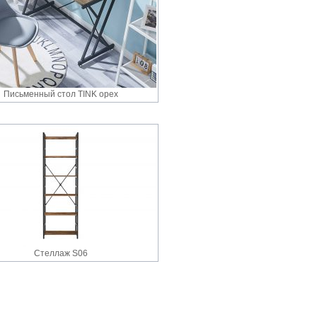
Письменный стол TINK орех
Стеллаж S06