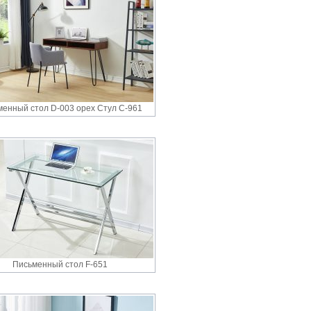
енный стол D-003 орех Стул С-961
Письменный стол F-651