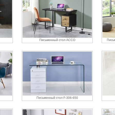
Письменный cтол ACCO
Письм
Письменный стол F-306-650