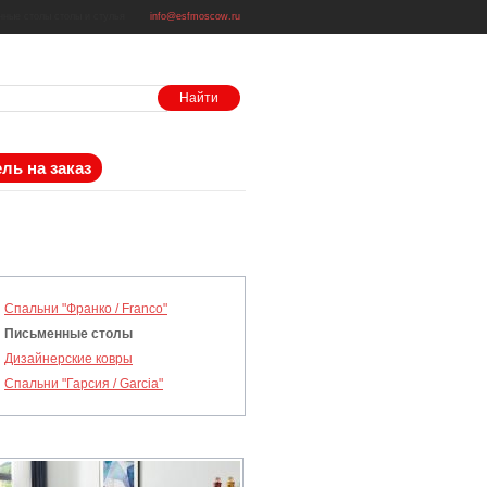
нные столы
столы и стулья
info@esfmoscow.ru
ль на заказ
Спальни "Франко / Franco"
Письменные столы
Дизайнерские ковры
Спальни "Гарсия / Garcia"