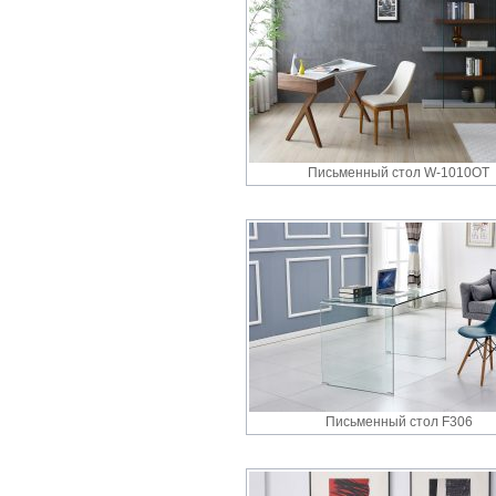
Письменный cтол W-1010OT
Письменный стол F306