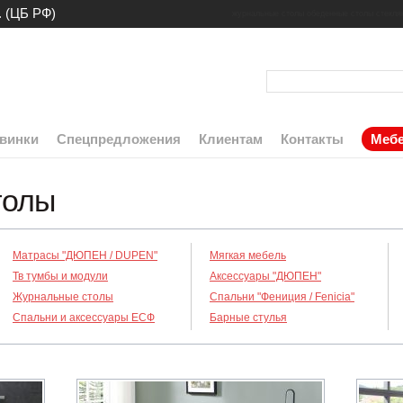
. (ЦБ РФ)
журнальные столы
обеденные столы
стекля
винки
Спецпредложения
Клиентам
Контакты
Мебе
толы
Матрасы "ДЮПЕН / DUPEN"
Мягкая мебель
Тв тумбы и модули
Аксессуары "ДЮПЕН"
Журнальные столы
Спальни "Фениция / Fenicia"
Спальни и аксессуары ЕСФ
Барные стулья