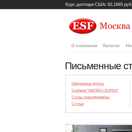
Курс доллара США: 82,1665 руб
О компании
Каталог
Но
Письменные с
Обеденные группы
Спальни "ДЮПЕН / DUPEN"
Столы трансформеры
Стулья